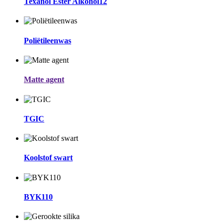
Texanol Ester Alkohol12
Poliëtileenwas
Matte agent
TGIC
Koolstof swart
BYK110