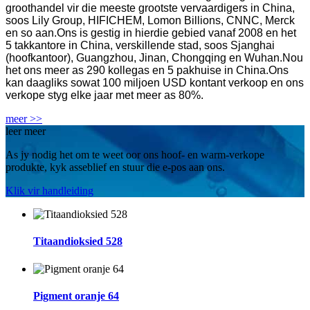
groothandel vir die meeste grootste vervaardigers in China,
soos Lily Group, HIFICHEM, Lomon Billions, CNNC, Merck
en so aan.Ons is gestig in hierdie gebied vanaf 2008 en het
5 takkantore in China, verskillende stad, soos Sjanghai
(hoofkantoor), Guangzhou, Jinan, Chongqing en Wuhan.Nou
het ons meer as 290 kollegas en 5 pakhuise in China.Ons
kan daagliks sowat 100 miljoen USD kontant verkoop en ons
verkope styg elke jaar met meer as 80%.
meer >>
leer meer
As jy nodig het om te weet oor ons hoof- en warm-verkope
produkte, kyk asseblief en stuur die e-pos aan ons.
Klik vir handleiding
Titaandioksied 528
Pigment oranje 64