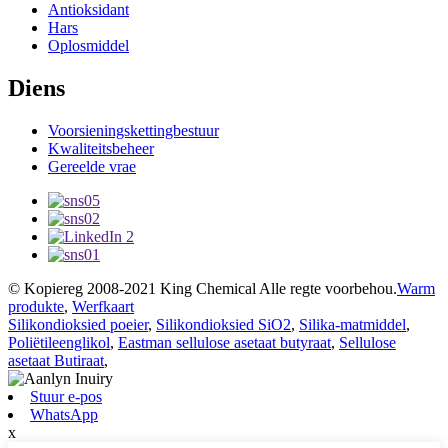
Antioksidant
Hars
Oplosmiddel
Diens
Voorsieningskettingbestuur
Kwaliteitsbeheer
Gereelde vrae
© Kopiereg 2008-2021 King Chemical Alle regte voorbehou.
Warm
produkte
,
Werfkaart
Silikondioksied poeier
,
Silikondioksied SiO2
,
Silika-matmiddel
,
Poliëtileenglikol
,
Eastman sellulose asetaat butyraat
,
Sellulose
asetaat Butiraat
,
Stuur e-pos
WhatsApp
x