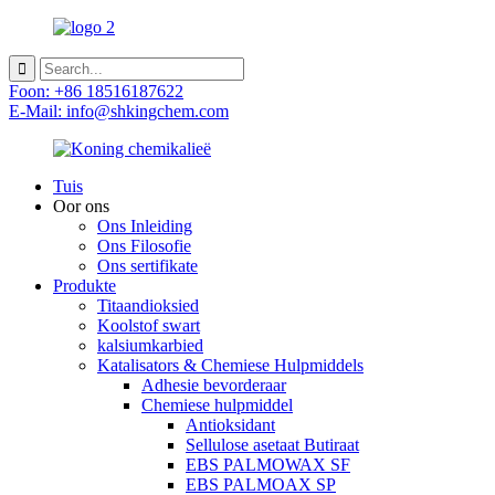
Foon: +86 18516187622
E-Mail: info@shkingchem.com
Tuis
Oor ons
Ons Inleiding
Ons Filosofie
Ons sertifikate
Produkte
Titaandioksied
Koolstof swart
kalsiumkarbied
Katalisators & Chemiese Hulpmiddels
Adhesie bevorderaar
Chemiese hulpmiddel
Antioksidant
Sellulose asetaat Butiraat
EBS PALMOWAX SF
EBS PALMOAX SP