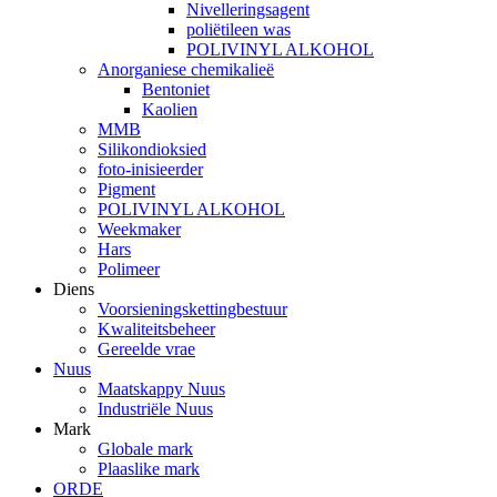
Nivelleringsagent
poliëtileen was
POLIVINYL ALKOHOL
Anorganiese chemikalieë
Bentoniet
Kaolien
MMB
Silikondioksied
foto-inisieerder
Pigment
POLIVINYL ALKOHOL
Weekmaker
Hars
Polimeer
Diens
Voorsieningskettingbestuur
Kwaliteitsbeheer
Gereelde vrae
Nuus
Maatskappy Nuus
Industriële Nuus
Mark
Globale mark
Plaaslike mark
ORDE