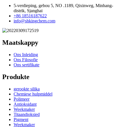
5-verdieping, gebou 5, NO .1189, Qixinweg, Minhang-
distrik, Sjanghai
+86 18516187622
info@shkingchem.com
Maatskappy
Ons Inleiding
Ons Filosofie
Ons sertifikate
Produkte
gerookte silika
Chemiese hulpmiddel
Polimeer
Antioksidant
Weekmaker
Titaandioksied
Pigment
Weekmaker