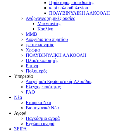
Πράκτορας ισοπέδωσης
κερί πολυαιθυλενίου
ΠΟΛΥΒΙΝΥΛΙΚΗ ΑΛΚΟΟΛΗ
Ανόργανες χημικές ουσίες
Μπεντονίτης
Καολίνη
MMB
Διοξείδιο του πυριτίου
φωτοεκκινητής
Χρώμα
ΠΟΛΥΒΙΝΥΛΙΚΗ ΑΛΚΟΟΛΗ
Πλαστικοποιητής
Ρητίνη
Πολυμερές
Υπηρεσία
Διαχείριση Εφοδιαστικής Αλυσίδας
Ελεγχος ποιότητας
FAQ
Νέα
Εταιρικά Νέα
Βιομηχανικά Νέα
Αγορά
Παγκόσμια αγορά
Εγχώρια αγορά
ΣΕΙΡΑ