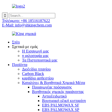
Τηλέφωνο: +86 18516187622
E-Mail: info@shkingchem.com
Σπίτι
Σχετικά με εμάς
Η Εισαγωγή μας
η φιλοσοφία μας
Τα Πιστοποιητικά μας
Προϊόντα
Διοξείδιο τιτανίου
Carbon Black
καρβίδιο ασβεστίου
Καταλύτες & Βοηθητικά Χημικά Μέσα
Προαγωγέας πρόσφυσης
Βοηθητικός χημικός παράγοντας
Αντιοξειδωτικό
Βουτυρική οξική κυτταρίνη
EBS PALMOWAX SF
EBS PALMOWAX SP