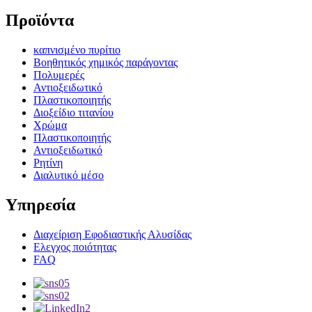
Προϊόντα
καπνισμένο πυρίτιο
Βοηθητικός χημικός παράγοντας
Πολυμερές
Αντιοξειδωτικό
Πλαστικοποιητής
Διοξείδιο τιτανίου
Χρώμα
Πλαστικοποιητής
Αντιοξειδωτικό
Ρητίνη
Διαλυτικό μέσο
Υπηρεσία
Διαχείριση Εφοδιαστικής Αλυσίδας
Ελεγχος ποιότητας
FAQ