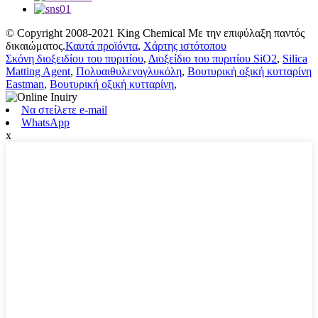
© Copyright 2008-2021 King Chemical Με την επιφύλαξη παντός
δικαιώματος.
Καυτά προϊόντα
,
Χάρτης ιστότοπου
Σκόνη διοξειδίου του πυριτίου
,
Διοξείδιο του πυριτίου SiO2
,
Silica
Matting Agent
,
Πολυαιθυλενογλυκόλη
,
Βουτυρική οξική κυτταρίνη
Eastman
,
Βουτυρική οξική κυτταρίνη
,
Να στείλετε e-mail
WhatsApp
x