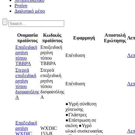
Αντιοξειδωτικό
Ρητίνη
Διαλυτικό μέσο
Ονομασία
Κωδικός
Αποστολή
Εφαρμογή
Λεπ
προϊόντος
προϊόντος
Ερώτησης
Εποξειδική
Εποξειδική
ρητίνη
ρητίνη
Επένδυση
Λεπ
τύπου
τύπου
TBBPA
TBBPA
Στερεά
Στερεά
εποξειδική
εποξειδική
ρητίνη
ρητίνη
Επένδυση
Λεπ
τύπου
τύπου
δισφαινόλης
δισφαινόλης
Α
Α
●Υγρή σύνθεση
χύτευσης
●Γλάστρες
●Επίστρωση σε
Εποξειδική
σκόνη ●Υγρό
ρητίνη
WXDIC
υλικό συσκευασίας
Λεπ
WXDIC
153-B