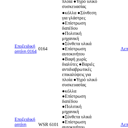
πλοία ●Υγρό υλικό
συσκευασίας
●κόλλα ●Σύνθεση
για γλάστρες
●Επίστρωση
δαπέδου
●Πολιτική
μηχανική
●Σύνθετα υλικά
Εποξειδική
0164
●Επίστρωση
Λεπ
ρητίνη 0164
αυτοκινήτου
●Βαφή χωρίς
διαλύτες ●Βαριές
αντιδιαβρωτικές
επικαλύψεις για
πλοία ●Υγρό υλικό
συσκευασίας
●κόλλα
●Επίστρωση
δαπέδου
●Πολιτική
μηχανική
●Σύνθετα υλικά
Εποξειδική
●Επίστρωση
ρητίνη
WSR 6101
Λεπ
αυτοκινήτου