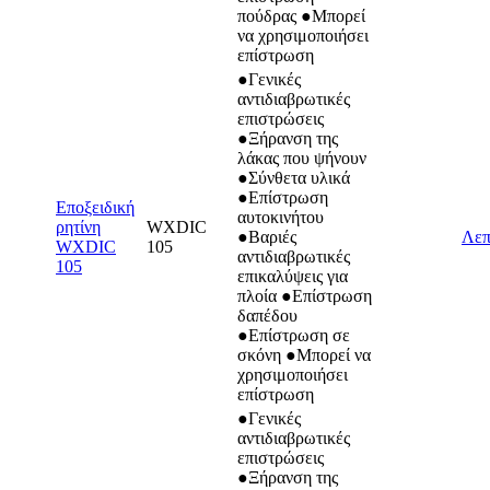
πούδρας ●Μπορεί
να χρησιμοποιήσει
επίστρωση
●Γενικές
αντιδιαβρωτικές
επιστρώσεις
●Ξήρανση της
λάκας που ψήνουν
●Σύνθετα υλικά
●Επίστρωση
Εποξειδική
αυτοκινήτου
ρητίνη
WXDIC
●Βαριές
Λεπ
WXDIC
105
αντιδιαβρωτικές
105
επικαλύψεις για
πλοία ●Επίστρωση
δαπέδου
●Επίστρωση σε
σκόνη ●Μπορεί να
χρησιμοποιήσει
επίστρωση
●Γενικές
αντιδιαβρωτικές
επιστρώσεις
●Ξήρανση της