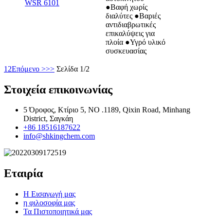
WSR 6101
●Βαφή χωρίς
διαλύτες ●Βαριές
αντιδιαβρωτικές
επικαλύψεις για
πλοία ●Υγρό υλικό
συσκευασίας
1
2
Επόμενο >
>>
Σελίδα 1/2
Στοιχεία επικοινωνίας
5 Όροφος, Κτίριο 5, NO .1189, Qixin Road, Minhang
District, Σαγκάη
+86 18516187622
info@shkingchem.com
Εταιρία
Η Εισαγωγή μας
η φιλοσοφία μας
Τα Πιστοποιητικά μας