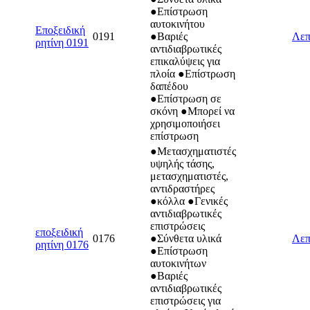
●Επίστρωση
αυτοκινήτου
Εποξειδική
0191
●Βαριές
Λεπ
ρητίνη 0191
αντιδιαβρωτικές
επικαλύψεις για
πλοία ●Επίστρωση
δαπέδου
●Επίστρωση σε
σκόνη ●Μπορεί να
χρησιμοποιήσει
επίστρωση
●Μετασχηματιστές
υψηλής τάσης,
μετασχηματιστές,
αντιδραστήρες
●κόλλα ●Γενικές
αντιδιαβρωτικές
επιστρώσεις
εποξειδική
0176
●Σύνθετα υλικά
Λεπ
ρητίνη 0176
●Επίστρωση
αυτοκινήτων
●Βαριές
αντιδιαβρωτικές
επιστρώσεις για