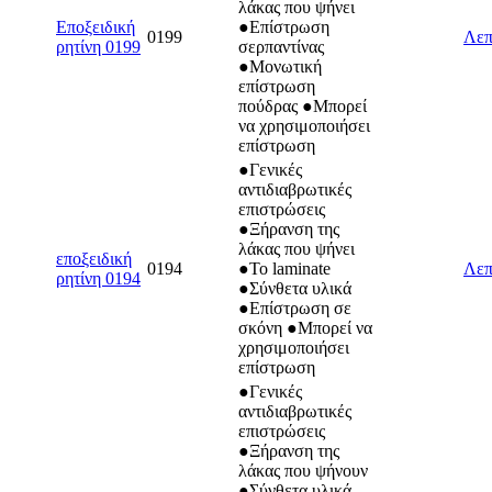
λάκας που ψήνει
Εποξειδική
●Επίστρωση
0199
Λεπ
ρητίνη 0199
σερπαντίνας
●Μονωτική
επίστρωση
πούδρας ●Μπορεί
να χρησιμοποιήσει
επίστρωση
●Γενικές
αντιδιαβρωτικές
επιστρώσεις
●Ξήρανση της
λάκας που ψήνει
εποξειδική
0194
●Το laminate
Λεπ
ρητίνη 0194
●Σύνθετα υλικά
●Επίστρωση σε
σκόνη ●Μπορεί να
χρησιμοποιήσει
επίστρωση
●Γενικές
αντιδιαβρωτικές
επιστρώσεις
●Ξήρανση της
λάκας που ψήνουν
●Σύνθετα υλικά