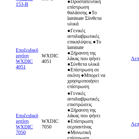
●Προστατευτική
153-B
επίστρωση
θαλάσσης ●Το
laminate Σύνθετα
υλικά
●Γενικές
αντιδιαβρωτικές
επικαλύψεις ●Το
laminate
Εποξειδική
●Ξήρανση της
ρητίνη
WXDIC
λάκας που ψήνει
Λεπ
WXDIC
4051
●Σύνθετα υλικά
4051
●Επίστρωση σε
σκόνη ●Μπορεί να
χρησιμοποιήσει
επίστρωση
●Γενικές
αντιδιαβρωτικές
επιστρώσεις
●Ξήρανση της
Εποξειδική
λάκας που ψήνει
ρητίνη
WXDIC
●Επίστρωση
Λεπ
WXDIC
7050
σερπαντίνας
7050
●Μονωτική
επίστρωση