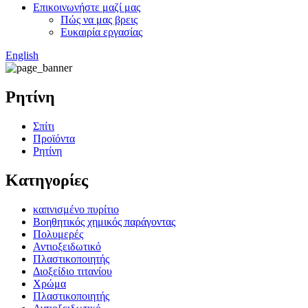
Επικοινωνήστε μαζί μας
Πώς να μας βρεις
Ευκαιρία εργασίας
English
Ρητίνη
Σπίτι
Προϊόντα
Ρητίνη
Κατηγορίες
καπνισμένο πυρίτιο
Βοηθητικός χημικός παράγοντας
Πολυμερές
Αντιοξειδωτικό
Πλαστικοποιητής
Διοξείδιο τιτανίου
Χρώμα
Πλαστικοποιητής