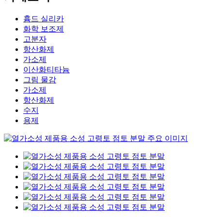
흄드 실리카
화학 보조제
고분자
항산화제
가소제
이산화티타늄
그림 물감
가소제
항산화제
수지
용제