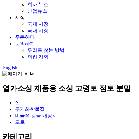
회사 뉴스
산업뉴스
시장
국제 시장
국내 시장
주문하다
문의하기
우리를 찾는 방법
취업 기회
English
열가소성 제품용 소성 고령토 점토 분말
집
무기화학물질
비금속 광물 매장지
도토
카테고리