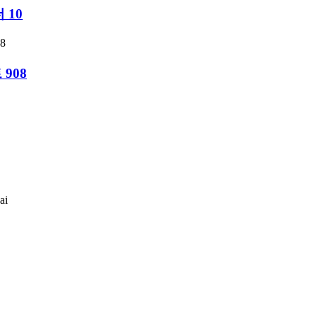
 10
908
ai