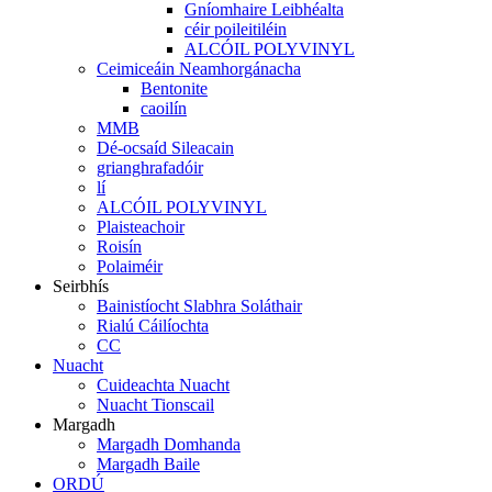
Gníomhaire Leibhéalta
céir poileitiléin
ALCÓIL POLYVINYL
Ceimiceáin Neamhorgánacha
Bentonite
caoilín
MMB
Dé-ocsaíd Sileacain
grianghrafadóir
lí
ALCÓIL POLYVINYL
Plaisteachoir
Roisín
Polaiméir
Seirbhís
Bainistíocht Slabhra Soláthair
Rialú Cáilíochta
CC
Nuacht
Cuideachta Nuacht
Nuacht Tionscail
Margadh
Margadh Domhanda
Margadh Baile
ORDÚ