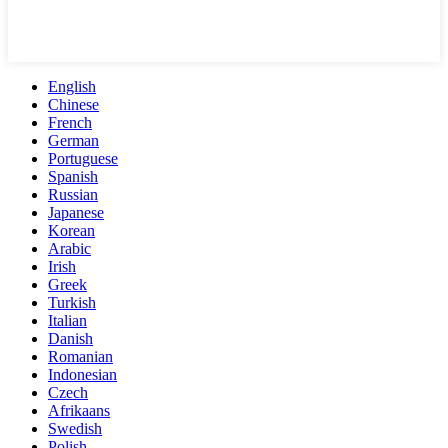
English
Chinese
French
German
Portuguese
Spanish
Russian
Japanese
Korean
Arabic
Irish
Greek
Turkish
Italian
Danish
Romanian
Indonesian
Czech
Afrikaans
Swedish
Polish