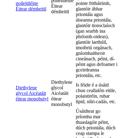
poileitiléine
poileitiléine
pointe fritháirimh,
Éitear
Éitear démheitil
glantóir ábhar
démheitil
priontála agus
áiseanna priontála,
glantóir tionsclaíoch
(gan searbh ina
phríomh-oideas),
glantóir laethúil,
imoibriú orgánach,
gníomhaitheoir
cineánach, péint, dí-
péint agus defoamer i
gceirdeanna
priontála, etc.
Diethylene
Is féidir é a úsáid
Diethylene
glycol
chun ceallalóis eitile,
glycol Aicéatáit
Aicéatáit
polaistiréin, rubar
éitear monobutyl
éitear
lipid, nítri-cadás, etc.
monobutyl
Úsáidtear go
príomha mar
thuaslagóir péint,
dúch priontála, dúch
ceap stampa le