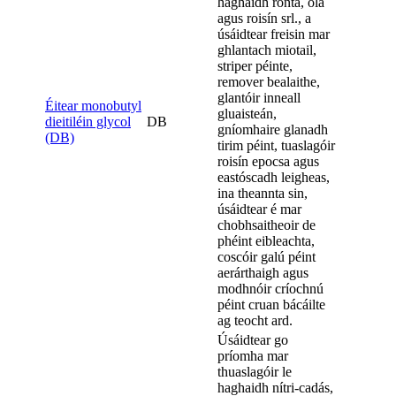
haghaidh rónta, ola
agus roisín srl., a
úsáidtear freisin mar
ghlantach miotail,
striper péinte,
remover bealaithe,
glantóir inneall
Éitear monobutyl
gluaisteán,
dieitiléin glycol
DB
gníomhaire glanadh
(DB)
tirim péint, tuaslagóir
roisín epocsa agus
eastóscadh leigheas,
ina theannta sin,
úsáidtear é mar
chobhsaitheoir de
phéint eibleachta,
coscóir galú péint
aerárthaigh agus
modhnóir críochnú
péint cruan bácáilte
ag teocht ard.
Úsáidtear go
príomha mar
thuaslagóir le
haghaidh nítri-cadás,