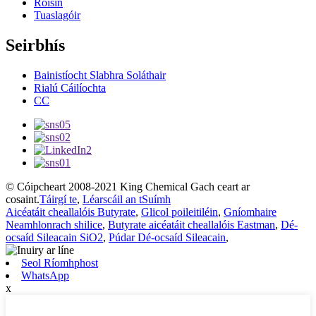
Roisín
Tuaslagóir
Seirbhís
Bainistíocht Slabhra Soláthair
Rialú Cáilíochta
CC
© Cóipcheart 2008-2021 King Chemical Gach ceart ar
cosaint.
Táirgí te
,
Léarscáil an tSuímh
Aicéatáit cheallalóis Butyrate
,
Glicol poileitiléin
,
Gníomhaire
Neamhlonrach shilice
,
Butyrate aicéatáit cheallalóis Eastman
,
Dé-
ocsaíd Sileacain SiO2
,
Púdar Dé-ocsaíd Sileacain
,
Seol Ríomhphost
WhatsApp
x