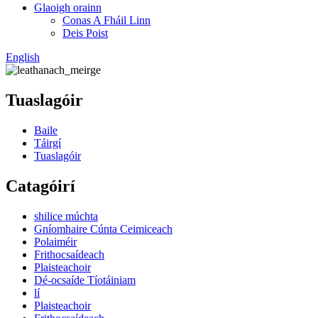
Glaoigh orainn
Conas A Fháil Linn
Deis Poist
English
Tuaslagóir
Baile
Táirgí
Tuaslagóir
Catagóirí
shilice múchta
Gníomhaire Cúnta Ceimiceach
Polaiméir
Frithocsaídeach
Plaisteachoir
Dé-ocsaíde Tíotáiniam
lí
Plaisteachoir