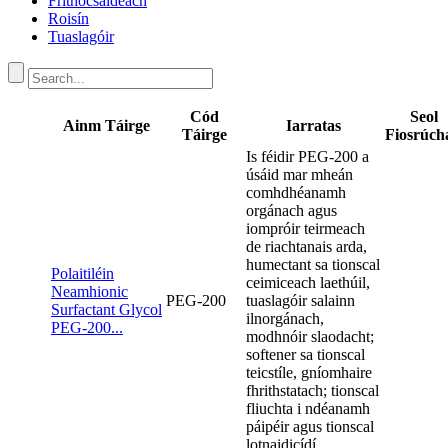
Frithocsaídeach
Roisín
Tuaslagóir
Cód
Seol
Ainm Táirge
Iarratas
Táirge
Fiosrúch
Is féidir PEG-200 a
úsáid mar mheán
comhdhéanamh
orgánach agus
iompróir teirmeach
de riachtanais arda,
humectant sa tionscal
Polaitiléin
ceimiceach laethúil,
Neamhionic
PEG-200
tuaslagóir salainn
Surfactant Glycol
ilnorgánach,
PEG-200...
modhnóir slaodacht;
softener sa tionscal
teicstíle, gníomhaire
fhrithstatach; tionscal
fliuchta i ndéanamh
páipéir agus tionscal
lotnaidicídí.