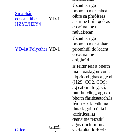
Úsáidtear go
príomha mar mheán
Sreabhán
oibre sa phróiseas
coscánaithe
YD-1
aistrithe brú i gcóras
HZY3/HZY4
coscánaithe na
ngluaisteán.
Úsáidtear go
príomha mar ábhar
YD-1# Polyether
YD-1
príomhúil de leacht
coscánaithe
ardghrád.
Is féidir leis a bheith
ina thuaslagóir cúnta
i bpríomhghás aigéad
(H2S, CO2, COS),
ag cabhrú le gású,
múnlú, cling, agus a
bheith fhrithstatach.Is
féidir é a bheith ina
thuaslagóir cúnta i
gceirdeanna
dathaithe teicstílí
agus dúch priontála
Glicól
Glicól
speisialta, forbróir