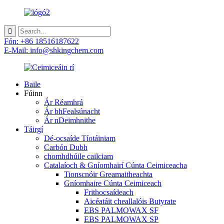
Fón: +86 18516187622
E-Mail: info@shkingchem.com
Baile
Fúinn
Ár Réamhrá
Ár bhFealsúnacht
Ár nDeimhnithe
Táirgí
Dé-ocsaíde Tíotáiniam
Carbón Dubh
chomhdhúile cailciam
Catalaíoch & Gníomhairí Cúnta Ceimiceacha
Tionscnóir Greamaitheachta
Gníomhaire Cúnta Ceimiceach
Frithocsaídeach
Aicéatáit cheallalóis Butyrate
EBS PALMOWAX SF
EBS PALMOWAX SP