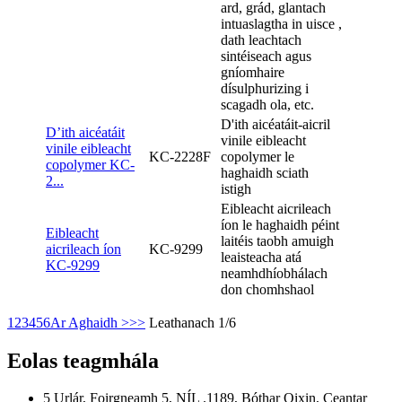
ard, grád, glantach
intuaslagtha in uisce ,
dath leachtach
sintéiseach agus
gníomhaire
dísulphurizing i
scagadh ola, etc.
D'ith aicéatáit-aicril
D’ith aicéatáit
vinile eibleacht
vinile eibleacht
KC-2228F
copolymer le
copolymer KC-
haghaidh sciath
2...
istigh
Eibleacht aicrileach
íon le haghaidh péint
Eibleacht
laitéis taobh amuigh
aicrileach íon
KC-9299
leaisteacha atá
KC-9299
neamhdhíobhálach
don chomhshaol
1
2
3
4
5
6
Ar Aghaidh >
>>
Leathanach 1/6
Eolas teagmhála
5 Urlár, Foirgneamh 5, NÍL .1189, Bóthar Qixin, Ceantar