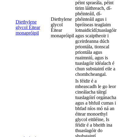
péint spraeála, péint
tirim láithreach, dí-
phéinteáil, dí-
Diethylene
phéinteáil agus i
Diethylene
glycol
bpróiseas teaglaim
glycol Éitear
Éitear
lotnaidicídí;tuaslagóir
monapróipil
monapróipil
agus scaiptheoir i
gceirdeanna dúch
priontála, tionscal
priontála agus
ruaimniú, agus is
tuaslagóir idéalach é
chun substaintí eile a
chomhcheangal.
Is féidir é a
mheascadh le go leor
cineálacha táirgí
tuaslagóirí orgánacha
agus a bhfuil cumas i
bhfad níos mó ná an
éitear monoethyl
glycol eitiléine, Is
féidir é a bheith ina
thuaslagóir do
shubstaintí