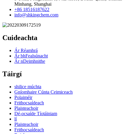
Minhang, Shanghai
+86 18516187622
info@shkingchem.com
Cuideachta
Ár Réamhrá
Ár bhFealsúnacht
Ár nDeimhnithe
Táirgí
shilice múchta
Gníomhaire Cúnta Ceimiceach
Polaiméir
Frithocsaídeach
Plaisteachoir
Dé-ocsaíde Tíotáiniam
lí
Plaisteachoir
Frithocsaídeach