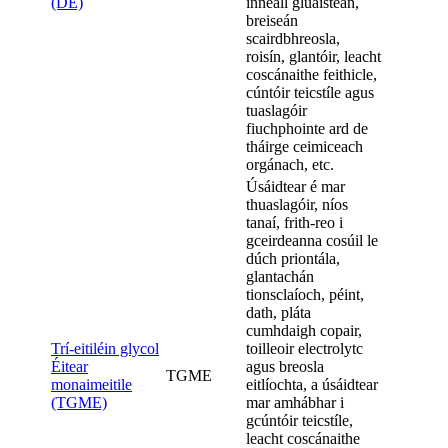
(DE)
inneall gluaisteán,
breiseán
scairdbhreosla,
roisín, glantóir, leacht
coscánaithe feithicle,
cúntóir teicstíle agus
tuaslagóir
fiuchphointe ard de
tháirge ceimiceach
orgánach, etc.
Úsáidtear é mar
thuaslagóir, níos
tanaí, frith-reo i
gceirdeanna cosúil le
dúch priontála,
glantachán
tionsclaíoch, péint,
dath, pláta
cumhdaigh copair,
Trí-eitiléin glycol
toilleoir electrolytc
Éitear
agus breosla
TGME
monaimeitile
eitlíochta, a úsáidtear
(TGME)
mar amhábhar i
gcúntóir teicstíle,
leacht coscánaithe