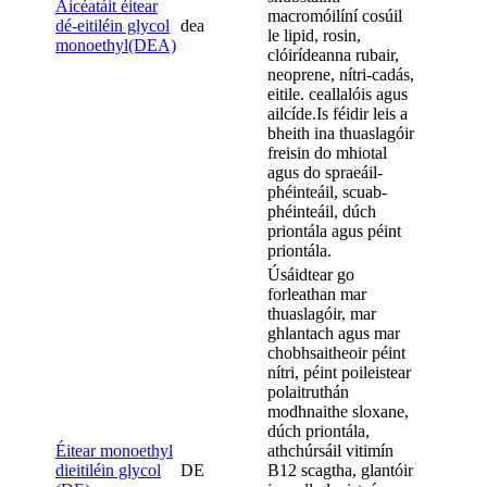
Aicéatáit éitear
macromóilíní cosúil
dé-eitiléin glycol
dea
le lipid, rosin,
monoethyl(DEA)
clóirídeanna rubair,
neoprene, nítri-cadás,
eitile. ceallalóis agus
ailcíde.Is féidir leis a
bheith ina thuaslagóir
freisin do mhiotal
agus do spraeáil-
phéinteáil, scuab-
phéinteáil, dúch
priontála agus péint
priontála.
Úsáidtear go
forleathan mar
thuaslagóir, mar
ghlantach agus mar
chobhsaitheoir péint
nítri, péint poileistear
polaitruthán
modhnaithe sloxane,
dúch priontála,
Éitear monoethyl
athchúrsáil vitimín
dieitiléin glycol
DE
B12 scagtha, glantóir