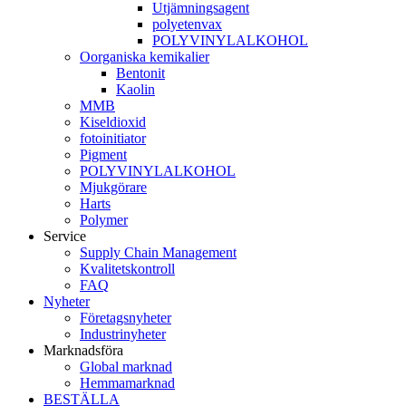
Utjämningsagent
polyetenvax
POLYVINYLALKOHOL
Oorganiska kemikalier
Bentonit
Kaolin
MMB
Kiseldioxid
fotoinitiator
Pigment
POLYVINYLALKOHOL
Mjukgörare
Harts
Polymer
Service
Supply Chain Management
Kvalitetskontroll
FAQ
Nyheter
Företagsnyheter
Industrinyheter
Marknadsföra
Global marknad
Hemmamarknad
BESTÄLLA