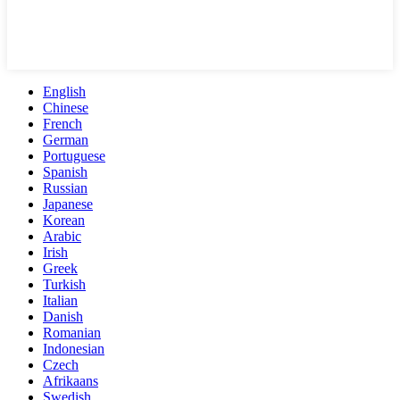
English
Chinese
French
German
Portuguese
Spanish
Russian
Japanese
Korean
Arabic
Irish
Greek
Turkish
Italian
Danish
Romanian
Indonesian
Czech
Afrikaans
Swedish