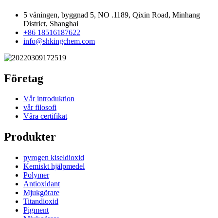
5 våningen, byggnad 5, NO .1189, Qixin Road, Minhang
District, Shanghai
+86 18516187622
info@shkingchem.com
Företag
Vår introduktion
vår filosofi
Våra certifikat
Produkter
pyrogen kiseldioxid
Kemiskt hjälpmedel
Polymer
Antioxidant
Mjukgörare
Titandioxid
Pigment