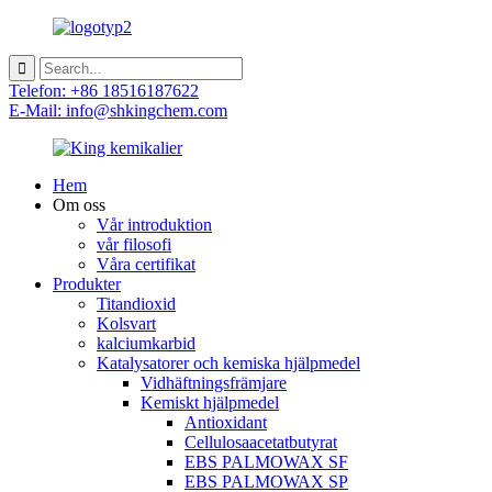
Telefon: +86 18516187622
E-Mail: info@shkingchem.com
Hem
Om oss
Vår introduktion
vår filosofi
Våra certifikat
Produkter
Titandioxid
Kolsvart
kalciumkarbid
Katalysatorer och kemiska hjälpmedel
Vidhäftningsfrämjare
Kemiskt hjälpmedel
Antioxidant
Cellulosaacetatbutyrat
EBS PALMOWAX SF
EBS PALMOWAX SP