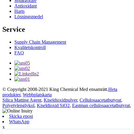
Mjukgörare
Antioxidant
Harts
Lösningsmedel
Service
Supply Chain Management
Kvalitetskontroll
FAQ
© Copyright 2008-2021 King Chemical Med ensamrätt.
Heta
produkter
,
Webbplatskarta
Silica Matting Agent
,
Kiseldioxidpulver
,
Cellulosaacetatbutyrat
,
Polyetylenglykol
,
Kiseldioxid SiO2
,
Eastman cellulosaacetatbutyrat
,
Skicka epost
WhatsApp
x